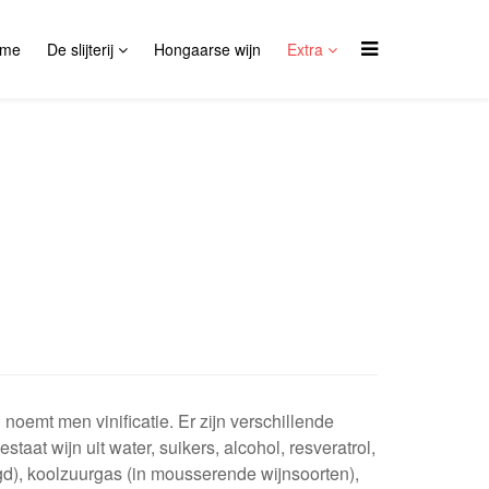
me
De slijterij
Hongaarse wijn
Extra
noemt men vinificatie. Er zijn verschillende
aat wijn uit water, suikers, alcohol, resveratrol,
egd), koolzuurgas (in mousserende wijnsoorten),