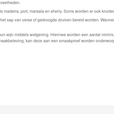
oeveelheden.
oals madeira, port, marsala en sherry. Soms worden er ook kruid
t het sap van verse of gedroogde druiven bereid worden. Wann
n hun wijn middels wetgeving. Hiermee worden een aantal mini
 smaakbeleving, kan deze aan een smaakproef worden onderworpe