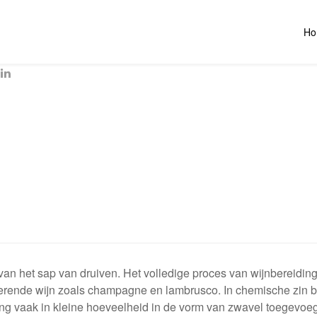
Ho
 van het sap van druiven. Het volledige proces van wijnbereiding 
serende wijn zoals champagne en lambrusco. In chemische zin best
eiding vaak in kleine hoeveelheid in de vorm van zwavel toegevo